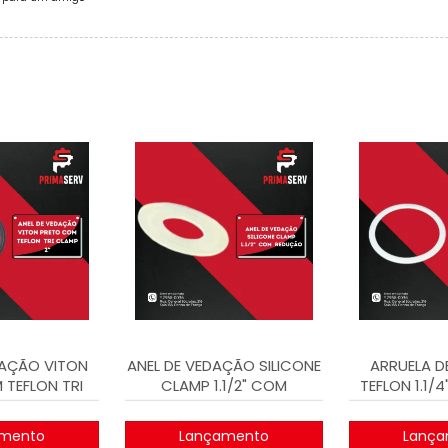
DAÇÃO VITON
ANEL DE VEDAÇÃO SILICONE
ARRUELA D
TEFLON TRI
CLAMP 1.1/2" COM
TEFLON 1.1/
P 2"
REDUÇÃO
FLEX
mento
Lançamento
Lança