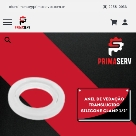
atendimento@primaservps.com.br
(11) 2958-0036